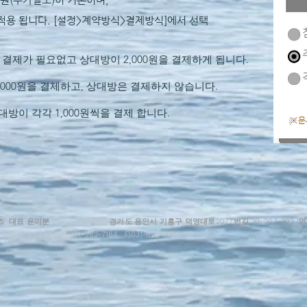
 적용 됩니다. [설정>계약방식>결제방식]에서 선택
는 결제가 필요없고 상대방이 2,000원을 결제하게 됩니다.
 2,000원을 결제하고, 상대방은 결제하지 않습니다.
상대방이 각각 1,000원씩을 결제 합니다.
즈
(
대표 윤미분
) 129-86-47125
경기도 용인시 기흥구 덕영대로2077번길 20, 203-203 (
sign@aramail.kr
T)031-282-7184 F)031-629-7184