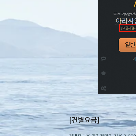
[건별요금]
건별요금은 양자계약의 경우 2,00